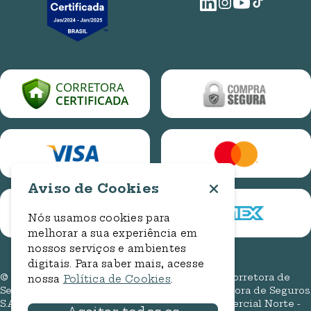
E-mail
ouvidoria.assedio@bancorbras.com.br
Central de Ajuda
relacionamento@plunaseguros.com.br
Cotação Online Auto
Entre em contato
Cotação Online Residencial
Cadastro de Manifestação
Consulta de Manifestação
Aviso de Cookies
Nós usamos cookies para
melhorar a sua experiência em
nossos serviços e ambientes
digitais. Para saber mais, acesse
© 2026. Todos os direitos reservados. Pluna Corretora de
nossa
Política de Cookies
.
Seguros (Bancorbrás Administradora e Corretora de Seguros
S.A.). CNPJ: 00.735.886/0001-11. End: Setor Comercial Norte -