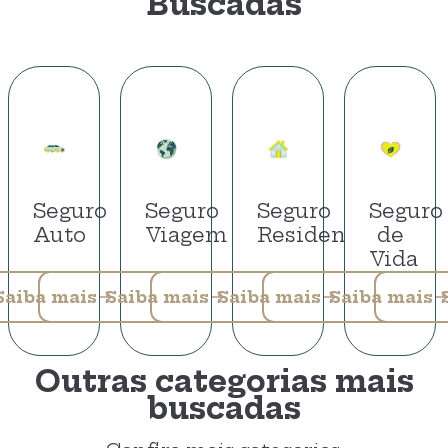
Buscadas
Seguro
Seguro
Seguro
Seguro
Auto
Viagem
Residencial
de
Vida
Saiba mais
Saiba mais
Saiba mais
Saiba mais
Outras categorias mais
buscadas